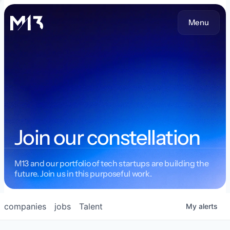
Menu
Join our constellation
M13 and our portfolio of tech startups are building the
future. Join us in this purposeful work.
companies
jobs
Talent
My
alerts