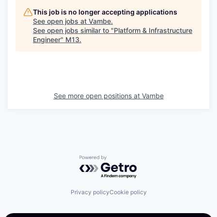
This job is no longer accepting applications
See open jobs at
Vambe
.
See open jobs similar to "
Platform & Infrastructure
Engineer
"
M13
.
See more open positions at
Vambe
Powered by Getro.com
Privacy policy
Cookie policy