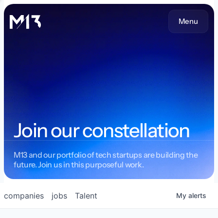
Menu
Join our constellation
M13 and our portfolio of tech startups are building the
future. Join us in this purposeful work.
companies
jobs
Talent
My
alerts