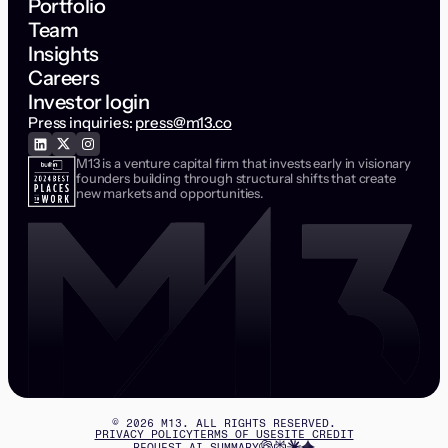
Portfolio
Team
Insights
Careers
Investor login
Press inquiries:
press@m13.co
M13 is a venture capital firm that invests early in visionary
founders building through structural shifts that create
new markets and opportunities.
©
2026
M13. ALL RIGHTS RESERVED.
PRIVACY POLICY
TERMS OF USE
SITE CREDIT
REQUEST AI SUMMARY