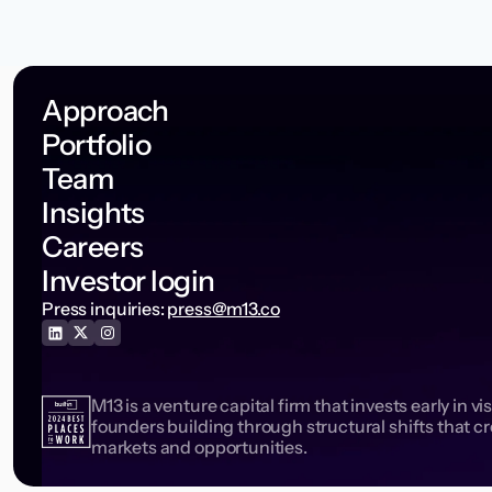
Approach
Portfolio
Team
Insights
Careers
Investor login
Press inquiries:
press@m13.co
M13 is a venture capital firm that invests early in vi
founders building through structural shifts that c
markets and opportunities.