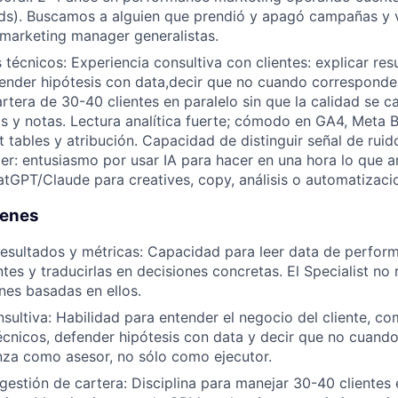
ds). Buscamos a alguien que prendió y apagó campañas y v
 marketing manager generalistas.
técnicos: Experiencia consultiva con clientes: explicar res
fender hipótesis con data,decir que no cuando correspond
rtera de 30-40 clientes en paralelo sin que la calidad se ca
 y notas. Lectura analítica fuerte; cómodo en GA4, Meta B
t tables y atribución. Capacidad de distinguir señal de rui
er: entusiasmo por usar IA para hacer en una hora lo que 
atGPT/Claude para creatives, copy, análisis o automatizaci
tienes
resultados y métricas: Capacidad para leer data de perform
ntes y traducirlas en decisiones concretas. El Specialist no
es basadas en ellos.
sultiva: Habilidad para entender el negocio del cliente, co
técnicos, defender hipótesis con data y decir que no cuand
nza como asesor, no sólo como ejecutor.
estión de cartera: Disciplina para manejar 30-40 clientes 