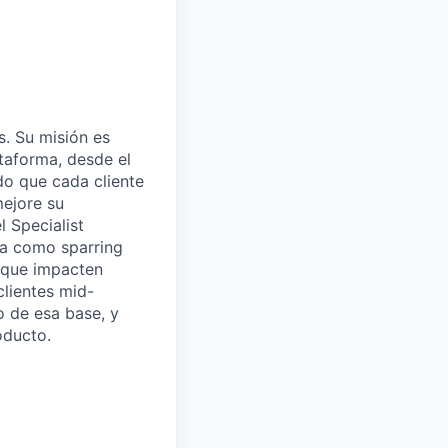
. Su misión es
ataforma, desde el
do que cada cliente
mejore su
l Specialist
úa como sparring
 que impacten
lientes mid-
o de esa base, y
oducto.