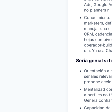
Ads, Google A
no planners ni
Conocimientos 
marketers, de
manejar una ca
CRM, cadencias
hojas con pivo
operador-build
día. Ya usa Ch
Sería genial si 
Orientación a 
señales releva
propone accion
Mentalidad con
a perfiles no 
Genera confia
Capacidad de g