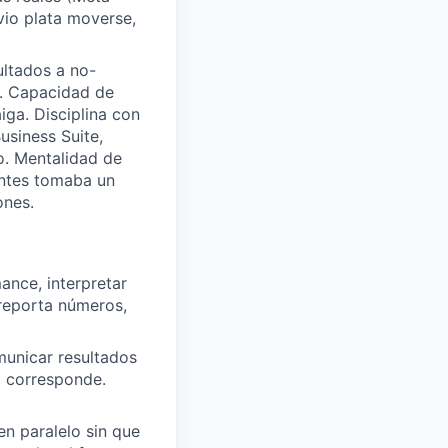
io plata moverse,
ultados a no-
e. Capacidad de
iga. Disciplina con
usiness Suite,
do. Mentalidad de
antes tomaba un
ones.
ance, interpretar
 reporta números,
municar resultados
o corresponde.
en paralelo sin que