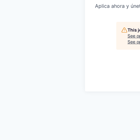
Aplica ahora y úne
This 
See o
See op