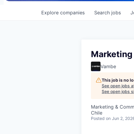
Explore
companies
Search
jobs
J
Marketing
Vambe
This job is no 
See open jobs a
See open jobs si
Marketing & Comm
Chile
Posted
on Jun 2, 202