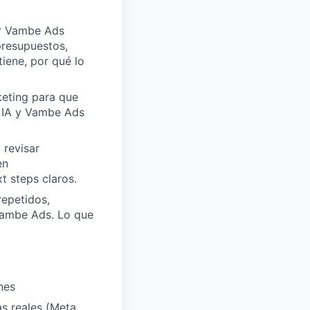
ar Vambe Ads
presupuestos,
iene, por qué lo
keting para que
a IA y Vambe Ads
 revisar
en
t steps claros.
repetidos,
Vambe Ads. Lo que
nes
s reales (Meta