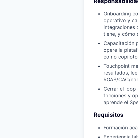
Responsabilid
Onboarding con
operativo y ca
integraciones 
tiene, y cómo 
Capacitación p
opere la plata
como copiloto 
Touchpoint men
resultados, le
ROAS/CAC/conve
Cerrar el loop
fricciones y o
aprende el Spe
Requisitos
Formación acad
Experiencia la