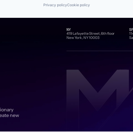
Privacy policy
Cookie policy
NY
S
419 Lafayette Street, 6th floor
11
New York, NY 10003
Sa
sionary
reate new