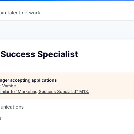
oin talent network
 Success Specialist
longer accepting applications
t
Vambe
.
milar to "
Marketing Success Specialist
"
M13
.
unications
6