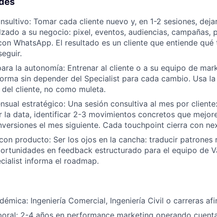
ades
sultivo: Tomar cada cliente nuevo y, en 1-2 sesiones, dej
lzado a su negocio: pixel, eventos, audiencias, campañas, 
con WhatsApp. El resultado es un cliente que entiende qué t
seguir.
ara la autonomía: Entrenar al cliente o a su equipo de mar
forma sin depender del Specialist para cada cambio. Usa l
del cliente, no como muleta.
sual estratégico: Una sesión consultiva al mes por cliente:
er la data, identificar 2-3 movimientos concretos que mejor
rsiones el mes siguiente. Cada touchpoint cierra con nex
 con producto: Ser los ojos en la cancha: traducir patrones 
portunidades en feedback estructurado para el equipo de 
cialist informa el roadmap.
émica: Ingeniería Comercial, Ingeniería Civil o carreras afi
boral: 2-4 años en performance marketing operando cuenta