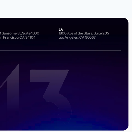
F
LA
4 Sansome St, Suite 1300
1800 Ave of the Stars, Suite 205
n Francisco, CA 94104
Los Angeles, CA 90067